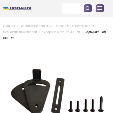
Главная
Раздвижные системы
Раздвижные системы для
межкомнатных дверей
Амбарные механизмы Loft
Задвижка Loft
BDH-MS