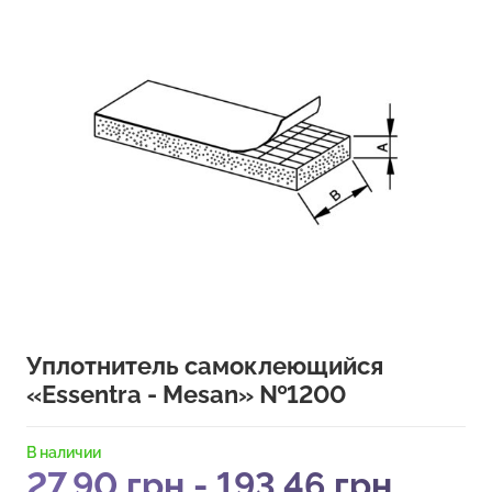
Уплотнитель самоклеющийся
«Essentra - Mesan» №1200
В наличии
27,90
грн
-
193,46
грн