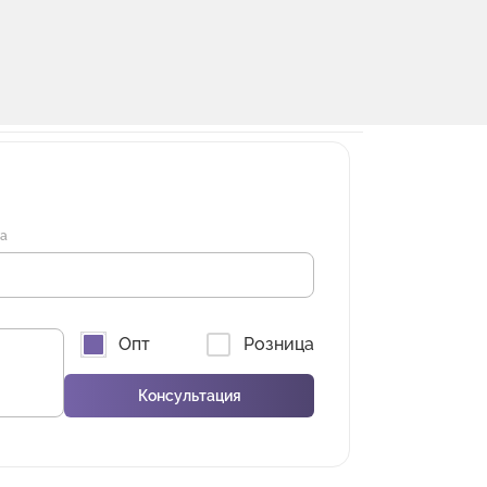
на
Опт
Розница