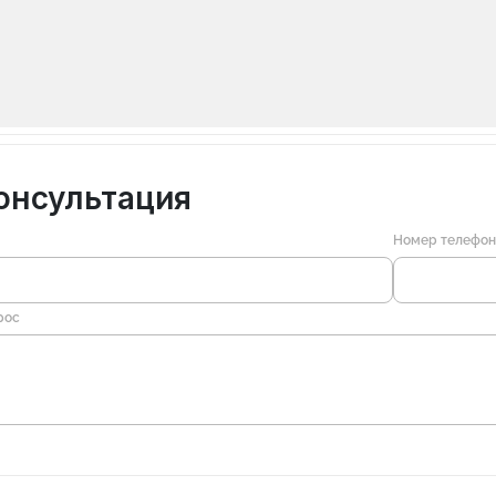
онсультация
Номер телефо
рос