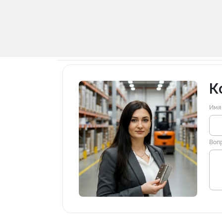
К
Имя
Воп