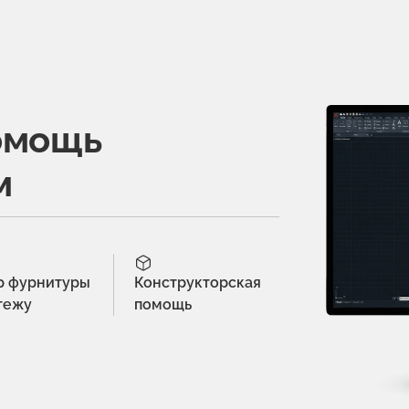
омощь
м
р фурнитуры
Конструкторская
тежу
помощь