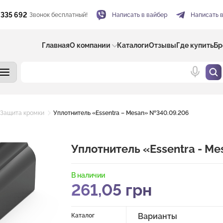
 335 692
Звонок бесплатный!
Написать в вайбер
Написать 
Главная
О компании
Каталоги
Отзывы
Где купить
Бр
Защита кромки
Уплотнитель «Essentra – Mesan» №340.09.206
Уплотнитель «Essentra - M
В наличии
261,05
грн
Варианты
Каталог