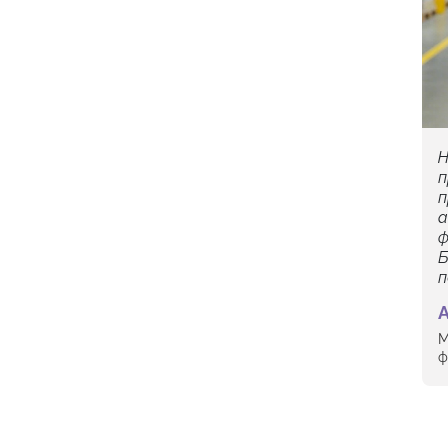
Н
п
п
а
ф
Б
п
М
ф