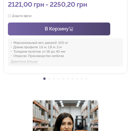
2121,00 грн - 2250,20 грн
Додати відгук
В Корзину
Максимальный вес дверей:
100 кг
Длина профиля:
1,6 м, 1,8 м, 2 м
Толщина полотна:
от 18 до 40 мм
Отрасли:
Производство мебели
Предназначение:
для использования в помещениях
Дивитися більше
Защита от воды:
Отсутствует