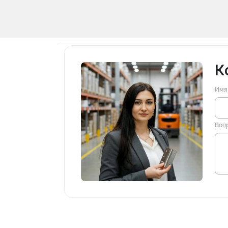
К
Имя
Воп