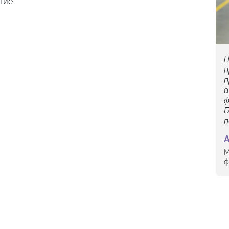
тие
Н
п
п
а
ф
Б
п
М
ф