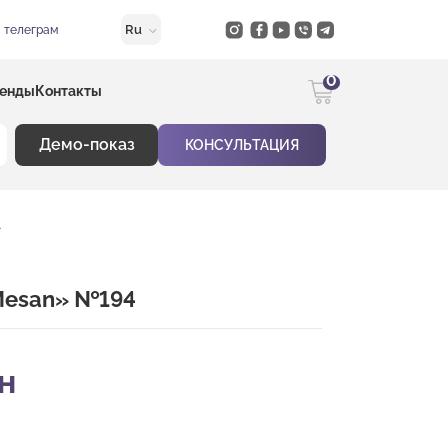
Ru
в телеграм
0
енды
Контакты
Демо-показ
КОНСУЛЬТАЦИЯ
4
 Mesan» №194
н