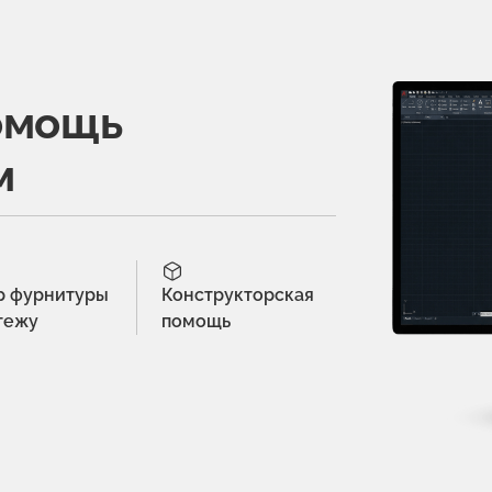
омощь
м
р фурнитуры
Конструкторская
тежу
помощь