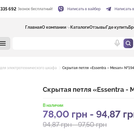
 335 692
Звонок бесплатный!
Написать в вайбер
Написать 
Главная
О компании
Каталоги
Отзывы
Где купить
Бр
 для электротехнического шкафа
Скрытая петля «Essentra – Mesan» №19
Скрытая петля «Essentra -
В наличии
78,00
грн
-
94,87
гр
94,87
грн
-
97,50
грн