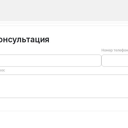
онсультация
Номер телефо
рос