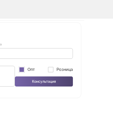
на
Опт
Розница