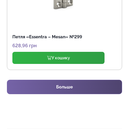
Петля «Essentra – Mesan» №299
628,96
грн
У кошику
Больше