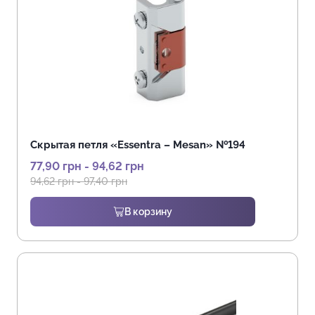
Скрытая петля «Essentra – Mesan» №194
77,90
грн
-
94,62
грн
94,62
грн
-
97,40
грн
В корзину