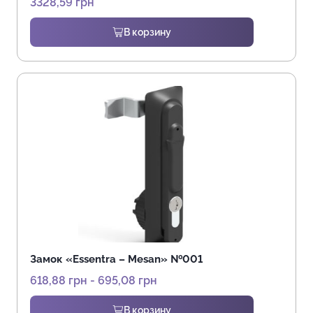
3328,59
грн
В корзину
Замок «Essentra – Mesan» №001
618,88
грн
-
695,08
грн
В корзину