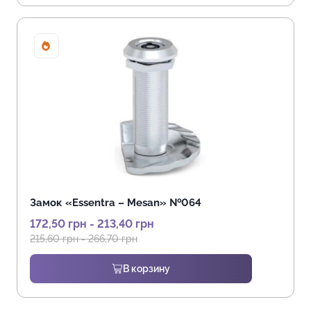
Sale!
Замок «Essentra – Mesan» №064
172,50
грн
-
213,40
грн
215,60
грн
-
266,70
грн
В корзину