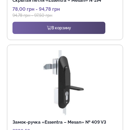
Скрытая петля «Essentra – Mesan» №194
78,00
грн
-
94,78
грн
94,78
грн
-
97,50
грн
В корзину
Замок-ручка «Essentra – Mesan» № 409 V3