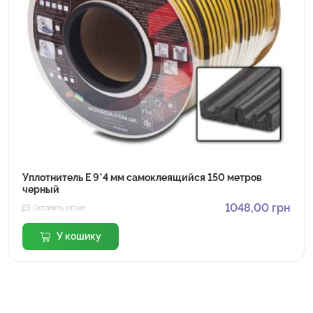
Уплотнитель E 9*4 мм самоклеящийся 150 метров
черный
1048,00
грн
Оставить отзыв
У кошику