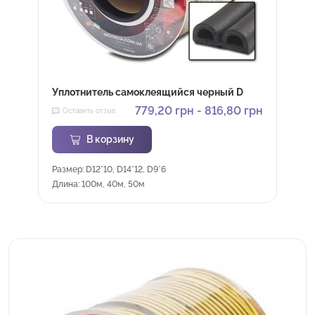
Уплотнитель самоклеящийся черный D
779,20
грн
-
816,80
грн
Оставить отзыв
В корзину
Размер: D12*10, D14*12, D9*6
Длина: 100м, 40м, 50м