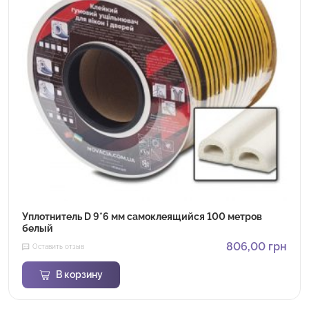
Уплотнитель D 9*6 мм самоклеящийся 100 метров
белый
806,00
грн
Оставить отзыв
В корзину