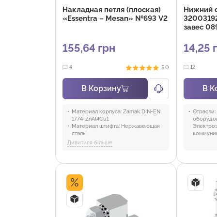
Накладная петля (плоская)
Нижний 
«Essentra – Mesan» №693 V2
3200319
завес 089
155,64 грн
14,25
5.0
4
12
В Корзину
В К
Материал корпуса:
Zamak DIN-EN
Отрасли:
1774-ZnAl4Cu1
оборудов
Материал штифта:
Нержавеющая
Электроэ
сталь
коммуни
Подшипник:
Полиформальдегид
Дивитися більше
Материал:
Zamak
Покрытие:
Хром, Черное покрытие
Версия:
V2
Угол поворота петли:
180°
Отрасли:
Промышленность и
%
оборудование