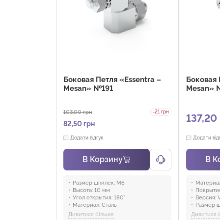
Боковая Петля «Essentra –
Боковая 
Mesan» №191
Mesan» 
103,00
грн
-21 грн
137,20 
82,50
грн
Додати відгук
Додати від
В Корзину
В К
Размер шпилек:
M6
Материал
Высота:
10 мм
Покрыти
Угол открытия:
180°
Версия:
V
Материал:
Сталь
Размер ш
Покрытие:
Цинк
Глубина:
Дивитися більше
Дивитися 
Отрасли:
Промышленность и
Количест