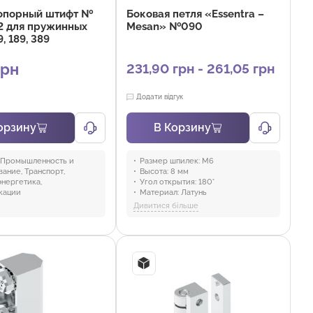
опорный штифт №
Боковая петля «Essentra –
2 для пружинных
Mesan» №090
, 189, 389
грн
231,90 грн - 261,05 грн
Додати відгук
орзину
В Корзину
Промышленность и
Размер шпилек:
M6
ание, Транспорт,
Высота:
8 мм
нергетика,
Угол открытия:
180°
кации
Материал:
Латунь
Покрытие:
Без покрытия, Никель
Дивитися більше
Отрасли:
Промышленность и
оборудование