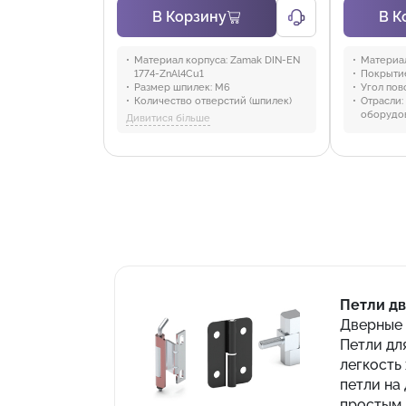
В Корзину
В К
Материал корпуса:
Zamak DIN-EN
Материал
1774-ZnAl4Cu1
Покрыти
Размер шпилек:
M6
Угол пов
Количество отверстий (шпилек)
Отрасли:
для крепления:
3
оборудо
Дивитися більше
Угол открытия:
180°
Материал штифта:
Нержавеющая
сталь
Материал:
Zamak
Покрытие:
Черное покрытие
Отрасли:
Промышленность и
оборудование
Петли д
Дверные 
Петли дл
легкость
петли на
простым 