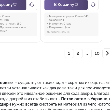
орзину
В Корзину
:
Сталь
Материал корпуса:
Сталь C45,
е:
Цинк
закаленная
орота петли:
180°
Материал:
Сталь
Промышленность и
Покрытие:
Цинк
вание
Отрасли:
Промышленность и
Дивитися більше
оборудование
1
2
…
10
верные
– существуют такие виды - скрытые их еще назыв
петли устанавливают как для дома так и для производст
я дверей это идеальное решение для хода двери. Благод
 хода дверей и их стабильность.
Петли оптом в Украине
,
 двери нужно всегда смотреть на материал из чего изгот
алюминием, или сталью. Большинство наших петель сдел