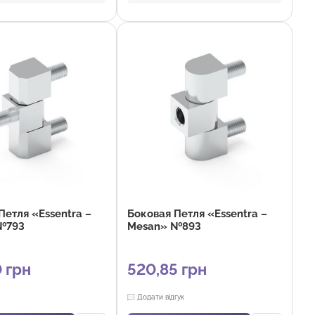
ления:
4
Покрытие:
Хром, Черное покрытие
рытия:
180°
Версия:
С подкладкой,
 штифта:
Zamak DIN-EN
Стандартная версия
I4Cu1, Нержавеющая
Отрасли:
Промышленность и
оборудование
Промышленность и
вание
Петля «Essentra –
Боковая Петля «Essentra –
№793
Mesan» №893
0
грн
520,85
грн
Додати відгук