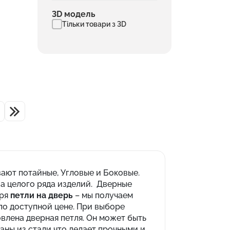
3D модель
Тільки товари з 3D
ают потайные, Угловые и Боковые.
ва целого ряда изделий. Дверные
аря
петли на дверь
– мы получаем
 по доступной цене. При выборе
овлена дверная петля. Он может быть
аны из стали что делает прочными и