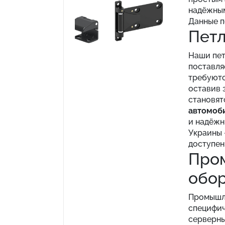
надёжным
Данные п
Петл
Наши пет
поставля
требуютс
оставив 
становят
автомоб
и надёжн
Украины 
доступен
Пром
обо
Промышле
специфич
серверны