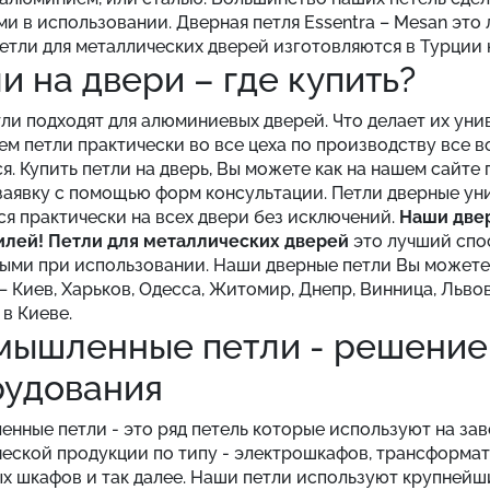
и в использовании. Дверная петля Essentra – Mesan это
етли для металлических дверей изготовляются в Турции 
и на двери – где купить?
ли подходят для алюминиевых дверей. Что делает их ун
ем петли практически во все цеха по производству все 
я. Купить петли на дверь, Вы можете как на нашем сайте
заявку с помощью форм консультации. Петли дверные ун
ся практически на всех двери без исключений.
Наши двер
илей!
Петли для металлических дверей
это лучший спо
ыми при использовании. Наши дверные петли Вы можете 
– Киев, Харьков, Одесса, Житомир, Днепр, Винница, Льво
 в Киеве.
ышленные петли - решение
рудования
нные петли - это ряд петель которые используют на за
еской продукции по типу - электрошкафов, трансформат
х шкафов и так далее. Наши петли используют крупнейш