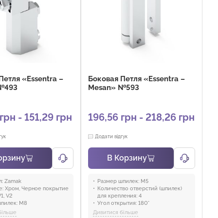
Петля «Essentra –
Боковая Петля «Essentra –
№493
Mesan» №593
грн - 151,29 грн
196,56 грн - 218,26 грн
гук
Додати відгук
орзину
В Корзину
:
Zamak
Размер шпилек:
M5
е:
Хром, Черное покрытие
Количество отверстий (шпилек)
1, V2
для крепления:
4
пилек:
M8
Угол открытия:
180°
8 мм
Размер:
19,5, 25,5
більше
Дивитися більше
во отверстий (шпилек)
Материал:
Zamak