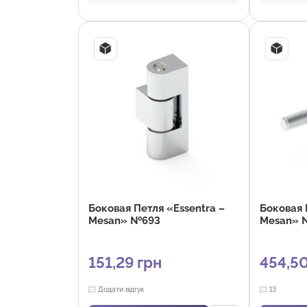
оборудование
для креп
Угол отк
Материал
1774-ZnA
сталь
Отрасли:
оборудо
Боковая Петля «Essentra –
Боковая 
Mesan» №693
Mesan» 
151,29
грн
454,5
Додати відгук
13