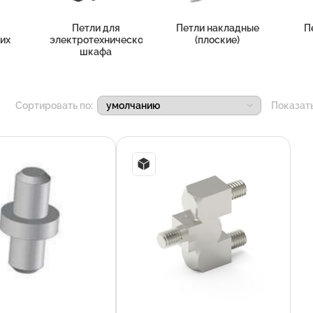
Петли для
Петли накладные
П
их
электротехнического
(плоские)
шкафа
Сортировать по:
Показат