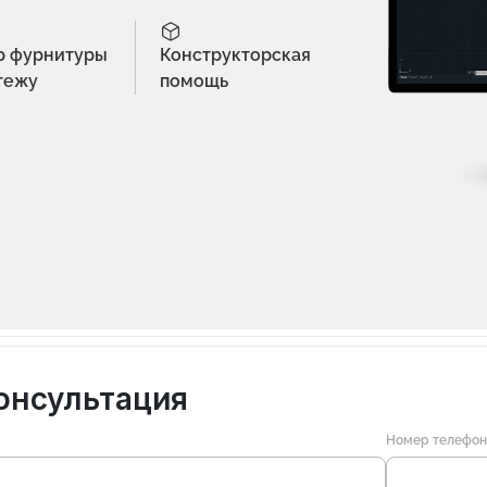
р фурнитуры
Конструкторская
тежу
помощь
онсультация
Номер телефо