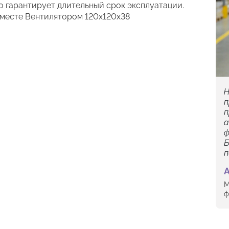
о гарантирует длительный срок эксплуатации.
вместе Вентилятором 120х120х38
Н
п
п
а
ф
Б
п
М
ф