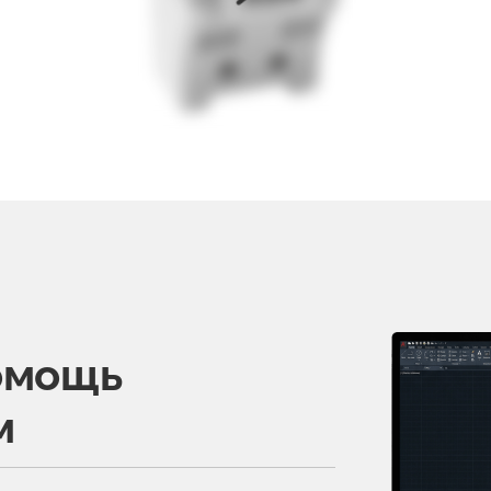
омощь
м