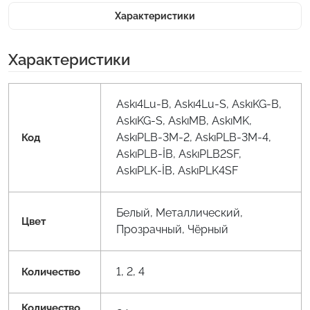
Характеристики
Характеристики
Askı4Lu-B, Askı4Lu-S, AskıKG-B,
AskıKG-S, AskıMB, AskıMK,
AskıPLB-3M-2, AskıPLB-3M-4,
Код
AskıPLB-İB, AskıPLB2SF,
AskıPLK-İB, AskıPLK4SF
Белый, Металлический,
Цвет
Прозрачный, Чёрный
1, 2, 4
Количество
Количество