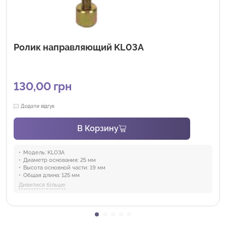
Ролик направляющий KL03A
130,00
грн
Додати відгук
В Корзину
Модель:
KL03A
Диаметр основания:
25 мм
Высота основной части:
19 мм
Общая длина:
125 мм
Диаметр резьбы:
12 мм
Дивитися більше
Вес:
175 г
Материал:
Углеродистая сталь