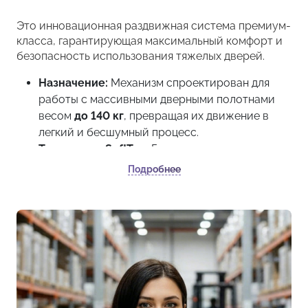
Это инновационная раздвижная система премиум-
класса, гарантирующая максимальный комфорт и
безопасность использования тяжелых дверей.
Назначение:
Механизм спроектирован для
работы с массивными дверными полотнами
весом
до 140 кг
, превращая их движение в
легкий и бесшумный процесс.
Технология SoftTop:
Главным преимуществом
комплекта является система двойного
Подробнее
доводчика. Она мягко перехватывает дверь как
при закрывании, так и при открывании, плавно
доводя ее до конечной точки без единого
удара.
Ходовая часть:
Каретки оснащены
прецизионными шариковыми подшипниками,
обеспечивающими идеальную плавность
скольжения.