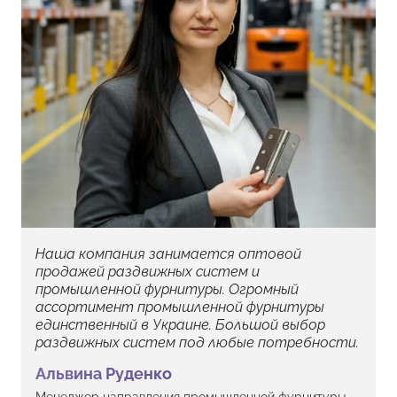
Безопасность:
Отсутствие резких ударов о
стоевые профили не только защищает
конструкцию от износа, но и предотвращает
случайное травмирование пальцев.
Верхняя
направляющая (рельс)
Star XL
Усиленный алюминиевый профиль закрытого типа
Наша компания занимается оптовой
для надежного монтажа тяжелых систем.
продажей раздвижных систем и
промышленной фурнитуры. Огромный
Параметры:
ассортимент промышленной фурнитуры
Длина:
2 метра.
единственный в Украине. Большой выбор
Покрытие/Цвет:
Анодированный
раздвижных систем под любые потребности.
алюминий (серебро).
Альвина Руденко
Геометрия:
Профиль имеет форму
Менеджер направления промышленной фурнитуры