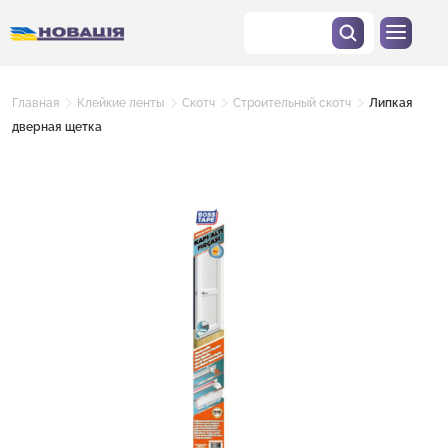
Главная
Клейкие ленты
Скотч
Строительный скотч
Липкая
дверная щетка