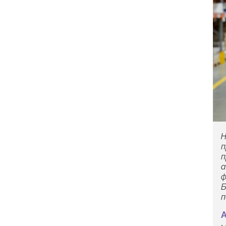
Н
п
п
а
ф
Б
п