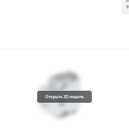
М
ф
Открыть 3D модель