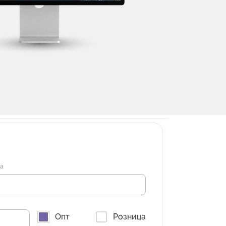
на
Опт
Розница