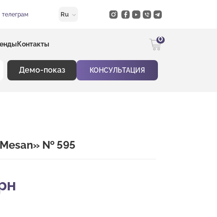
Ru
в телеграм
0
енды
Контакты
Демо-показ
КОНСУЛЬТАЦИЯ
– Mesan» № 595
рн