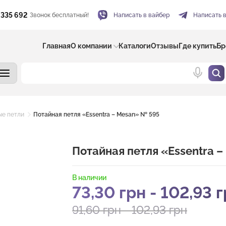
 335 692
Звонок бесплатный!
Написать в вайбер
Написать 
Главная
О компании
Каталоги
Отзывы
Где купить
Бр
ые петли
Потайная петля «Essentra – Mesan» № 595
Потайная петля «Essentra 
В наличии
73,30
грн
-
102,93
г
91,60
грн
-
102,93
грн