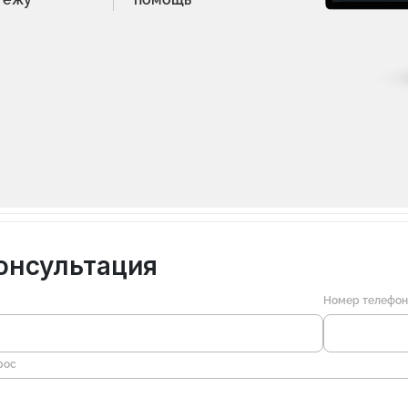
онсультация
Номер телефо
рос