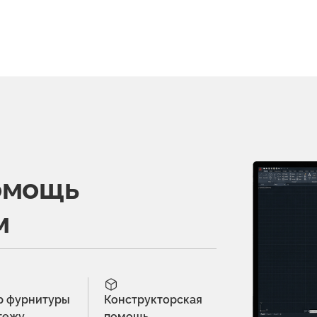
омощь
м
р фурнитуры
Конструкторская
тежу
помощь