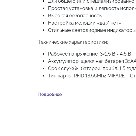
Для общего или специализированно
Простая установка и легкость испол
Высокая безопасность
Настройка мелодии «да / нет»
Стильные светодиодные индикаторы
Технические характеристики:
Рабочее напряжение: 3×1,5 В = 4,5 В
Аккумулятор: щелочная батарея 3xA
Срок службы батареи: прибл. 1,5 год
Тип карты: RFID 13.56Mhz MIFARE – С
Диапазон рабочих температур: -20 ° C 
Диапазон влажности при эксплуатац
Подробнее
Сфера применения Шкафчики в саунах, СПА
Материалы: Корпус: пластик Тело замка: 