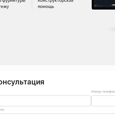
р фурнитуры
Конструкторская
тежу
помощь
онсультация
Номер телефо
рос