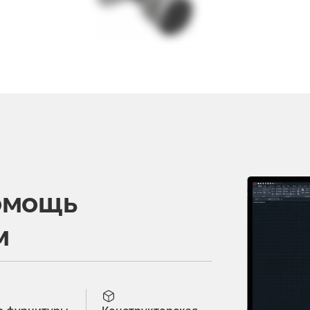
омощь
м