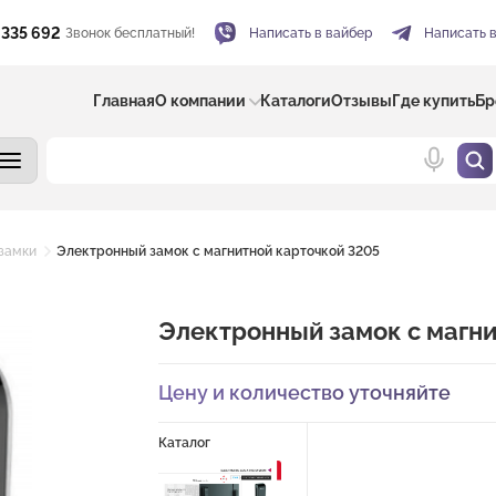
 335 692
Звонок бесплатный!
Написать в вайбер
Написать 
Главная
О компании
Каталоги
Отзывы
Где купить
Бр
замки
Электронный замок c магнитной карточкой 3205
Электронный замок c магни
Цену и количество уточняйте
Каталог