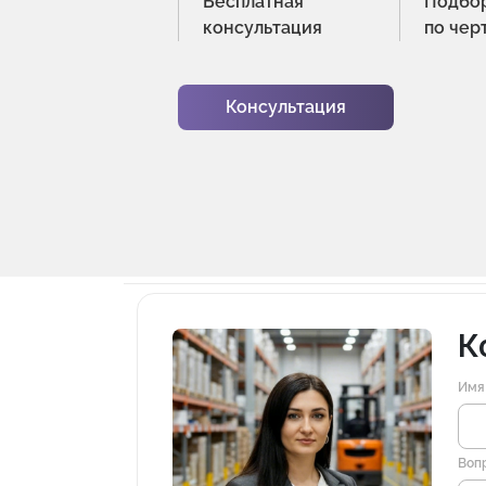
Бесплатная
Подбо
консультация
по чер
Консультация
К
Имя
Воп