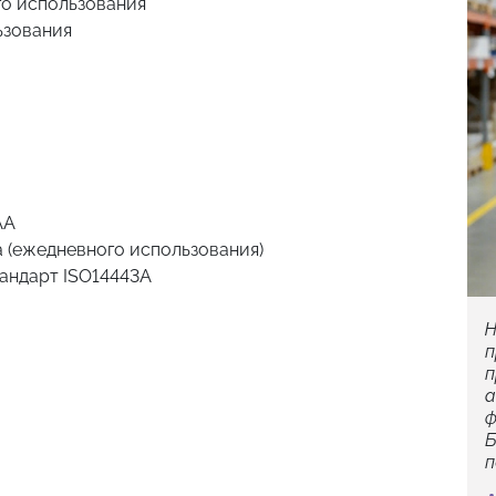
го использования
ьзования
AA
а (ежедневного использования)
тандарт ISO14443A
~ + 70 ° C
ии: 0 ~ 90% RH
Н
п
, тренажерных залах, офисах, школах и т. д.
п
а
алюминий Ручка: алюминий Ригель : сталь
ф
Б
п