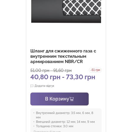
Шланг для сжиженного газа с
внутренним текстильным
армированием NBR/CR
51,00
грн
-
91,60
грн
-51 грн
40,80
грн
-
73,30
грн
Додати відгук
В Корзину
Внутренний диаметр:
3.5 мм, 6 мм, 8
мм
Внешний диаметр:
12 мм, 14 мм, 9 мм
Толщина стенки:
3.0 мм
Радиус изгиба:
45 мм, 70 мм, 80 мм
Дивитися більше