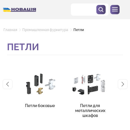
Главная
Промышленная фурнитура
Петли
ПЕТЛИ
Петли боковые
Петли для
металлических
элек
шкафов