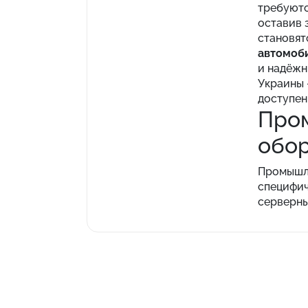
требуютс
оставив 
становят
автомоб
и надёжн
Украины 
доступен
Пром
обо
Промышле
специфич
серверны