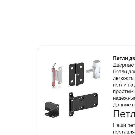
Петли д
Дверные 
Петли дл
легкость
петли на
простым 
надёжным
Данные п
Петл
Наши пет
поставля