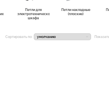
Петли для
Петли накладные
П
их
электротехнического
(плоские)
шкафа
Сортировать по:
Показат