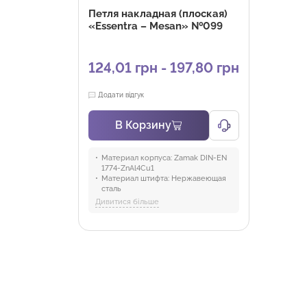
Петля накладная (плоская)
«Essentra – Mesan» №099
124,01 грн - 197,80 грн
Додати відгук
В Корзину
Материал корпуса:
Zamak DIN-EN
1774-ZnAl4Cu1
Материал штифта:
Нержавеющая
сталь
Отрасли:
Военная,
Дивитися більше
Промышленность и оборудование
Материал:
Zamak
Покрытие:
Хром, Черное покрытие
Версия:
V1, V10, V2, V3, V4, V5, V6,
V7, V8, V9