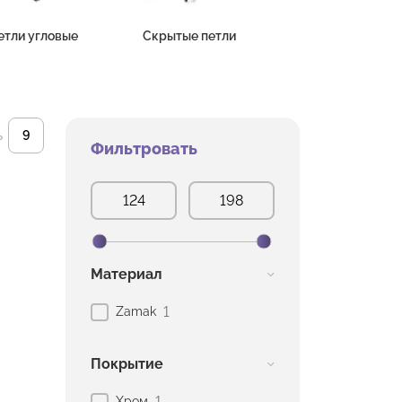
етли угловые
Скрытые петли
ь
Фильтровать
Материал
1
Zamak
Покрытие
1
Хром