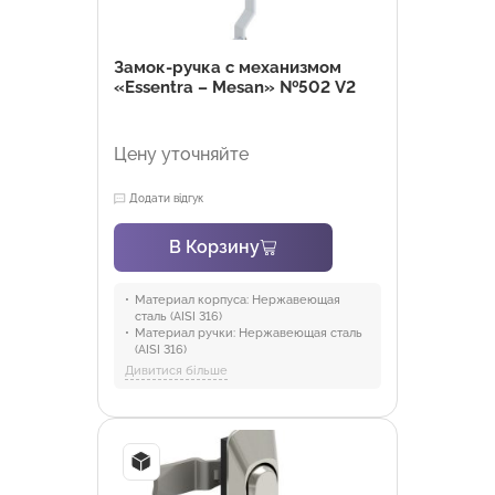
Замок-ручка с механизмом
«Essentra – Mesan» №502 V2
Цену уточняйте
Додати відгук
В Корзину
Материал корпуса:
Нержавеющая
сталь (AISI 316)
Материал ручки:
Нержавеющая сталь
(AISI 316)
Материал механизма:
PA6 GFR 30
Дивитися більше
Материал эксцентрика:
Нержавеющая
сталь
Материал уплотнителя:
Полиуретан
Отрасли:
Промышленность и
оборудование, Торговля и HoReCa