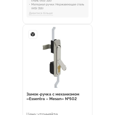
сталь (AISI 316)
Материал ручки:
Нержавеющая сталь
(AISI 316)
Материал механизма:
PA6 GFR 30
Дивитися більше
Материал замка:
Нержавеющая сталь
Материал уплотнителя:
Полиуретан
Отрасли:
Промышленность и
оборудование, Торговля и HoReCa
Замок-ручка с механизмом
«Essentra – Mesan» №502
Цену уточняйте