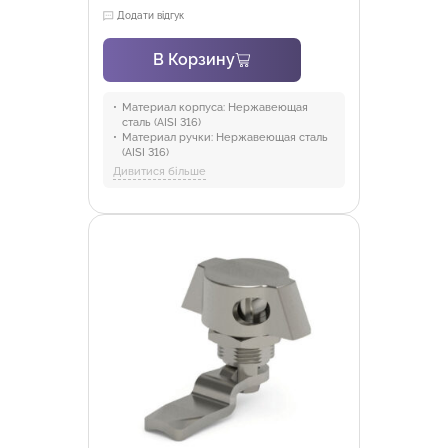
Додати відгук
В Корзину
Материал корпуса:
Нержавеющая
сталь (AISI 316)
Материал ручки:
Нержавеющая сталь
(AISI 316)
Материал механизма:
PA6 GFR 30
Дивитися більше
Материал штока:
Нержавеющая сталь
Материал уплотнителя:
Полиуретан
Латунный цилиндр:
Без цилиндра, С
одинаковыми ключами
Отрасли:
Промышленность и
оборудование, Торговля и HoReCa