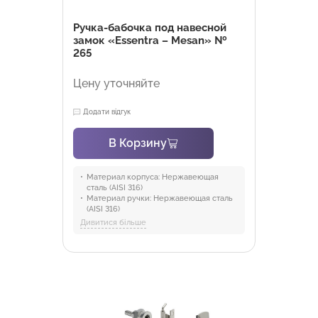
Ручка-бабочка под навесной
замок «Essentra – Mesan» №
265
Цену уточняйте
Додати відгук
В Корзину
Материал корпуса:
Нержавеющая
сталь (AISI 316)
Материал ручки:
Нержавеющая сталь
(AISI 316)
Материал замка:
Нержавеющая сталь
Дивитися більше
(AISI 304)
Материал уплотнителя:
Резина
Направление двери:
Для левой двери
002, Для правой двери 001
Отрасли:
Промышленность и
оборудование