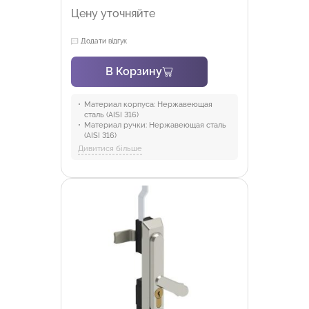
Цену уточняйте
Додати відгук
В Корзину
Материал корпуса:
Нержавеющая
сталь (AISI 316)
Материал ручки:
Нержавеющая сталь
(AISI 316)
Материал кулака:
Нержавеющая сталь
Дивитися більше
Материал уплотнителя:
Полиуретан
Отрасли:
Промышленность и
оборудование, Торговля и HoReCa