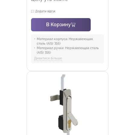
Додати відгук
В Корзину
Материал корпуса:
Нержавеющая
сталь (AISI 316)
Материал ручки:
Нержавеющая сталь
(AISI 316)
Материал механизма:
PA6 GFR 30
Дивитися більше
Материал штока:
Нержавеющая сталь
Материал уплотнителя:
Полиуретан
Отрасли:
Промышленность и
оборудование, Торговля и HoReCa