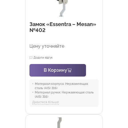
Замок «Essentra – Mesan»
№402
Цену уточняйте
Додати відгук
В Корзину
Материал корпуса:
Нержавеющая
сталь (AISI 316)
Материал ручки:
Нержавеющая сталь
(AISI 316)
Материал механизма:
PA6 GFR 30
Дивитися більше
Материал кулака:
Нержавеющая сталь
Материал уплотнителя:
Полиуретан
Отрасли:
Промышленность и
оборудование, Торговля и HoReCa