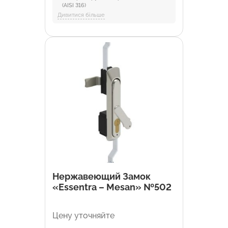
(AISI 316)
Материал штока:
Нержавеющая сталь
Дивитися більше
Материал уплотнителя:
Полиуретан
Отрасли:
Промышленность и
оборудование, Торговля и HoReCa
Нержавеющий Замок
«Essentra – Mesan» №502
Цену уточняйте