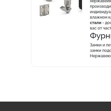
нержавейк
производи
индивидуал
влажном к
стали
- до
вас от час
Фурн
Замки и п
замки подо
Нержавеющ