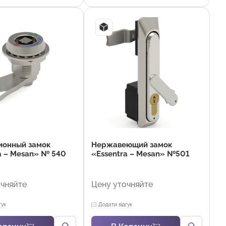
 уплотнителя:
Материал уплотнителя:
тан
Полиуретан
Промышленность и
Отрасли:
Промышленность и
ание, Торговля и HoReCa
оборудование, Торговля и HoReCa
ионный замок
Нержавеющий замок
a – Mesan» № 540
«Essentra – Mesan» №501
очняйте
Цену уточняйте
гук
Додати відгук