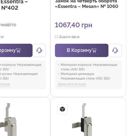
Essentra –
Замок на четверть оборота
«Essentra – Mesan» № 1060
» №402
1067,40 грн
очняйте
гук
Додати відгук
орзину
В Корзину
 корпуса:
Нержавеющая
Материал корпуса:
Нержавеющая
I 316)
сталь (AISI 316)
 ручки:
Нержавеющая
Материал цилиндра:
I 316)
Нержавеющая сталь (AISI 316)
 механизма:
PA6 GFR 30
Материал замка:
Нержавеющая
більше
Дивитися більше
 кулака:
Нержавеющая
сталь (AISI 304)
Материал гайки:
Нержавеющая
 уплотнителя:
сталь (AISI 304)
тан
Материал:
Нержавеющая сталь
Промышленность и
Покрытие:
Без покрытия
ание, Торговля и HoReCa
Тип цилиндра:
3 mm Двойной бит,
5 mm Двойной бит, 7 mm
Треугольный, 8 mm Квадрат, 8 mm
Треугольный, Железная дорога
Направление двери:
Для левой
двери 002, Для правой двери 001