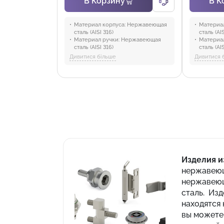
В Корзину
В К
Материал корпуса:
Нержавеющая
Материал
сталь (AISI 316)
сталь (AIS
Материал ручки:
Нержавеющая
Материал
сталь (AISI 316)
сталь (AIS
Материал механизма:
PA6 GFR 30
Материал
Дивитися більше
Дивитися 
Материал эксцентрика:
Нержавею
Нержавеющая сталь
Материал
Материал уплотнителя:
сталь (AI
Полиуретан
Версия:
V
Отрасли:
Промышленность и
Направле
оборудование, Торговля и HoReCa
двери 00
Тип цили
5 mm Дво
Треуголь
Треуголь
Паз 2x4
Отрасли:
оборудо
Изделия и
нержавеющ
нержавеющ
сталь. Из
находятся
вы можете 