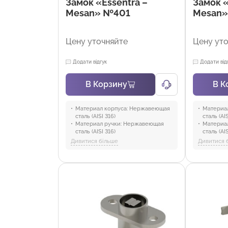
Замок «Essentra –
Замок «
Mesan» №401
Mesan
Цену уточняйте
Цену ут
Додати відгук
Додати від
В Корзину
В К
Материал корпуса:
Нержавеющая
Материал
сталь (AISI 316)
сталь (AIS
Материал ручки:
Нержавеющая
Материал
сталь (AISI 316)
сталь (AIS
Материал кулака:
Нержавеющая
Материал
Дивитися більше
Дивитися 
сталь
Материал
Материал уплотнителя:
сталь
Полиуретан
Материал
Отрасли:
Промышленность и
Полиуре
оборудование, Торговля и HoReCa
Отрасли:
оборудов