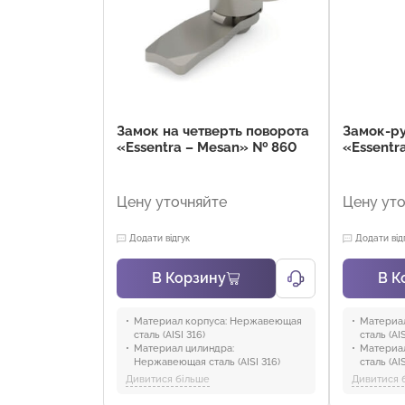
Замок на четверть поворота
Замок-ру
«Essentra – Mesan» № 860
«Essentr
Цену уточняйте
Цену ут
Додати відгук
Додати від
В Корзину
В К
Материал корпуса:
Нержавеющая
Материал
сталь (AISI 316)
сталь (AIS
Материал цилиндра:
Материал
Нержавеющая сталь (AISI 316)
сталь (AIS
Материал ригеля:
Нержавеющая
Материал
Дивитися більше
Дивитися 
сталь (AISI 304)
Материал
Отрасли:
Промышленность и
сталь