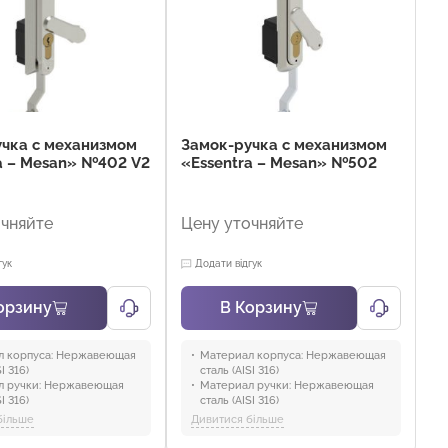
Отрасли:
Промышленность и
оборудование
чка с механизмом
Замок-ручка с механизмом
a – Mesan» №402 V2
«Essentra – Mesan» №502
очняйте
Цену уточняйте
гук
Додати відгук
орзину
В Корзину
 корпуса:
Нержавеющая
Материал корпуса:
Нержавеющая
I 316)
сталь (AISI 316)
 ручки:
Нержавеющая
Материал ручки:
Нержавеющая
I 316)
сталь (AISI 316)
 механизма:
PA6 GFR 30
Материал механизма:
PA6 GFR 30
більше
Дивитися більше
 замка:
Нержавеющая
Материал штока:
Нержавеющая
сталь