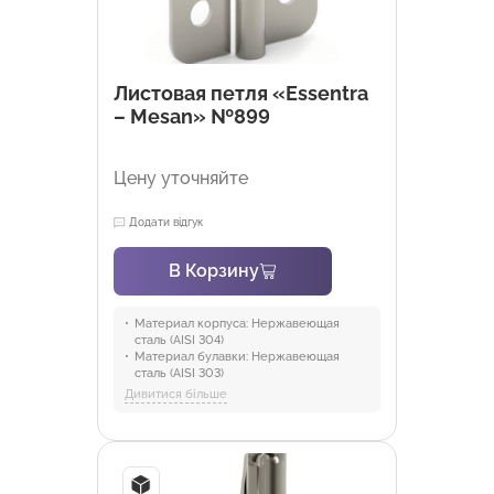
Листовая петля «Essentra
– Mesan» №899
Цену уточняйте
Додати відгук
В Корзину
Материал корпуса:
Нержавеющая
сталь (AISI 304)
Материал булавки:
Нержавеющая
сталь (AISI 303)
Покрытие:
Без покрытия, Черное
Дивитися більше
покрытие
Отрасли:
Промышленность и
оборудование, Торговля и HoReCa