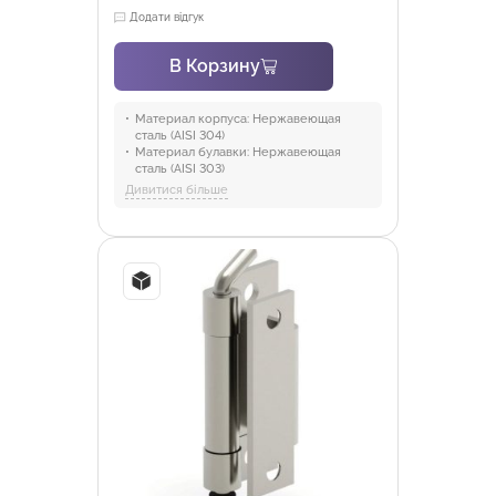
Додати відгук
В Корзину
Материал корпуса:
Нержавеющая
сталь (AISI 304)
Материал булавки:
Нержавеющая
сталь (AISI 303)
Отрасли:
Промышленность и
Дивитися більше
оборудование, Торговля и HoReCa
Версия:
V1, V2