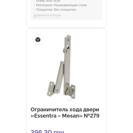
сталь (AISI 304)
Материал:
Нержавеющая сталь
Покрытие:
Без покрытия
Отрасли:
Промышленность и
Дивитися більше
оборудование
Ограничитель хода двери
«Essentra – Mesan» №279
396,20 грн