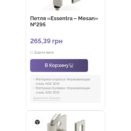
Петля «Essentra – Mesan»
№295
265,39 грн
Додати відгук
В Корзину
Материал корпуса:
Нержавеющая
сталь (AISI 304)
Материал булавки:
Нержавеющая
сталь (AISI 303)
Материал:
Нержавеющая сталь
Дивитися більше
Покрытие:
Без покрытия
Версия:
V1, V2, V3, V4
Отрасли:
Промышленность и
оборудование, Торговля и HoReCa