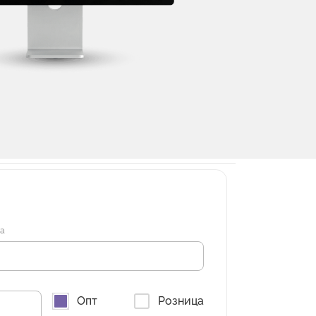
на
Опт
Розница