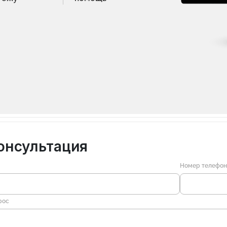
онсультация
Номер телефо
рос