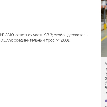
 2810: ответная часть SB.3; скоба -держатель
4.03.779; соединительный трос № 2801.
Н
п
п
а
ф
Б
п