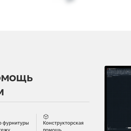
омощь
м
р фурнитуры
Конструкторская
тежу
помощь