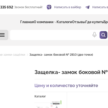
 335 692
Звонок бесплатный!
Написать в вайбер
Написать 
Главная
О компании
Каталоги
Отзывы
Где купить
Бр
ые замки-защёлки
Защелка- замок боковой № 2810 (две точки)
Защелка- замок боковой № 
Цену и количество уточняйте
Каталог