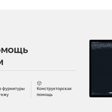
омощь
м
р фурнитуры
Конструкторская
тежу
помощь