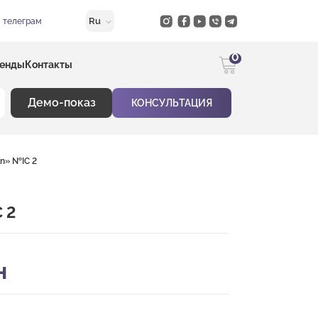
Ru
в телеграм
0
енды
Контакты
Демо-показ
КОНСУЛЬТАЦИЯ
an» №IC 2
 2
н