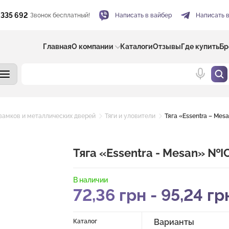
 335 692
Звонок бесплатный!
Написать в вайбер
Написать 
Главная
О компании
Каталоги
Отзывы
Где купить
Бр
замков и металлических дверей
Тяги и уловители
Тяга «Essentra – Mes
Тяга «Essentra - Mesan» №IC
В наличии
72,36
грн
-
95,24
гр
Варианты
Каталог