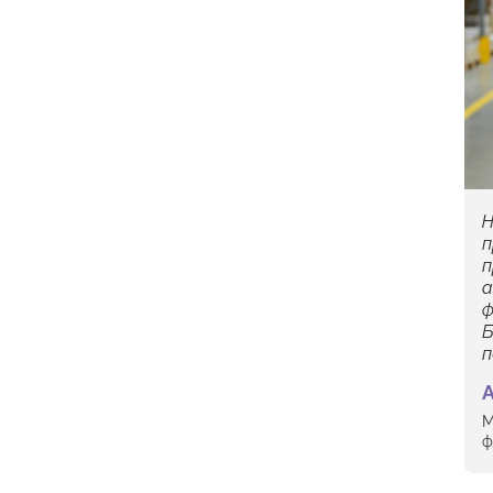
Н
п
п
а
ф
Б
п
М
ф