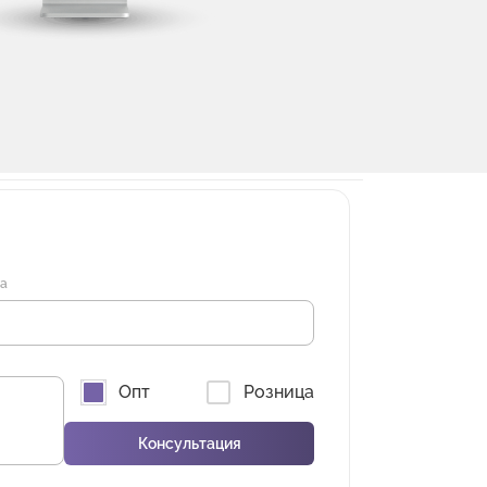
на
Опт
Розница