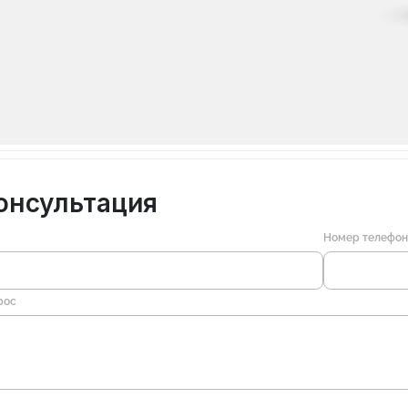
онсультация
Номер телефо
рос