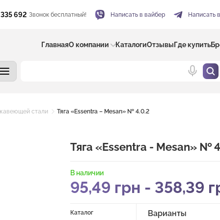
 335 692
Звонок бесплатный!
Написать в вайбер
Написать 
Главная
О компании
Каталоги
Отзывы
Где купить
Бр
ржавеющей стали
Тяга «Essentra – Mesan» № 4.0.2
Тяга «Essentra - Mesan» № 4
В наличии
95,49
грн
-
358,39
г
Варианты
Каталог