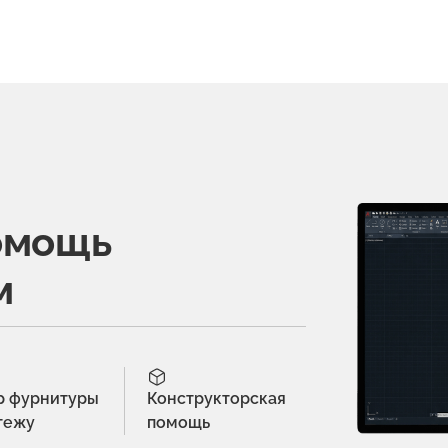
омощь
м
р фурнитуры
Конструкторская
тежу
помощь