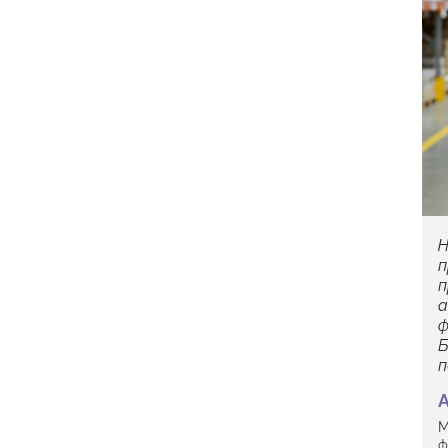
Н
п
п
а
ф
Б
п
М
ф