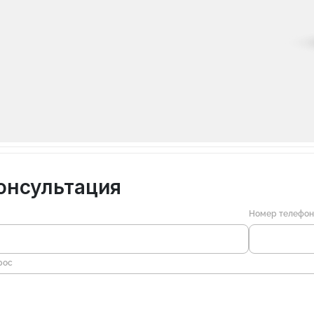
онсультация
Номер телефо
рос